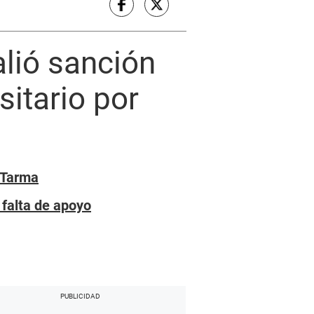
alió sanción
itario por
n Tarma
 falta de apoyo