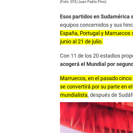
(Foto: EFE/Juan Pablo Pino)
Esos partidos en Sudamérica se
equipos concernidos y sus hinc
España, Portugal y Marruecos se
junio al 21 de julio.
Con 11 de los 20 estadios prop
acogerá el Mundial por segund
Marruecos, en el pasado cinco 
se convertirá por su parte en e
mundialista
, después de Sudáf