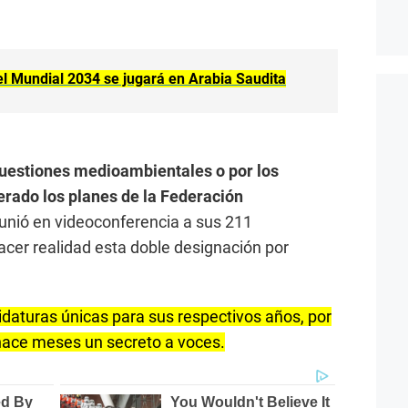
el Mundial 2034 se jugará en Arabia Saudita
uestiones medioambientales o por los
rado los planes de la Federación
unió en videoconferencia a sus 211
cer realidad esta doble designación por
idaturas únicas para sus respectivos años, por
 hace meses un secreto a voces.