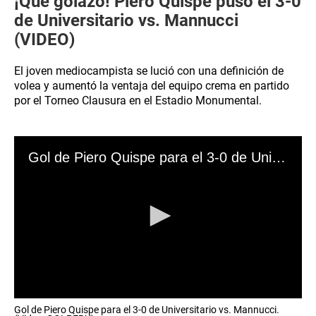
¡Qué golazo! Piero Quispe puso el 3-0
de Universitario vs. Mannucci
(VIDEO)
El joven mediocampista se lució con una definición de
volea y aumentó la ventaja del equipo crema en partido
por el Torneo Clausura en el Estadio Monumental.
Gol de Piero Quispe para el 3-0 de Universitario vs. Mannucci. (Video: GOLPERU)
0
Gol de Piero Quispe para el 3-0 de Universitario vs. Mannucci.
seconds