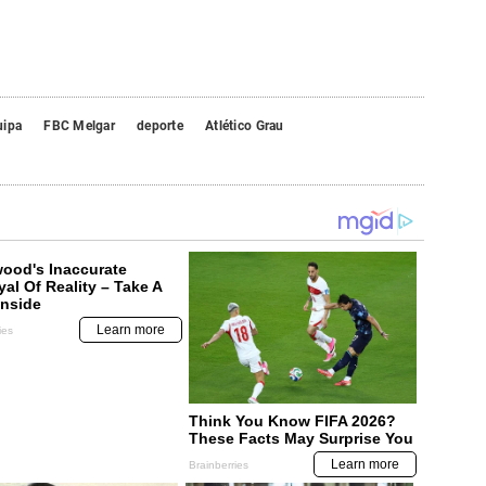
uipa
FBC Melgar
deporte
Atlético Grau