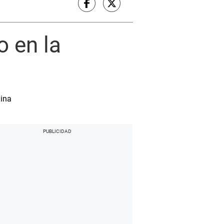
o en la
nina