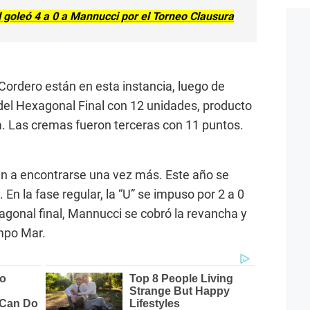
l goleó 4 a 0 a Mannucci por el Torneo Clausura
Cordero están en esta instancia, luego de
 del Hexagonal Final con 12 unidades, producto
ta. Las cremas fueron terceras con 11 puntos.
án a encontrarse una vez más. Este año se
En la fase regular, la “U” se impuso por 2 a 0
gonal final, Mannucci se cobró la revancha y
mpo Mar.