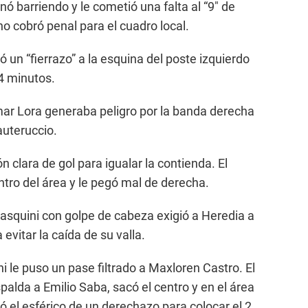
ó barriendo y le cometió una falta al “9″ de
no cobró penal para el cuadro local.
ó un “fierrazo” a la esquina del poste izquierdo
14 minutos.
lmar Lora generaba peligro por la banda derecha
auteruccio.
n clara de gol para igualar la contienda. El
entro del área y le pegó mal de derecha.
 Pasquini con golpe de cabeza exigió a Heredia a
vitar la caída de su valla.
i le puso un pase filtrado a Maxloren Castro. El
palda a Emilio Saba, sacó el centro y en el área
 el esférico de un derechazo para colocar el 2