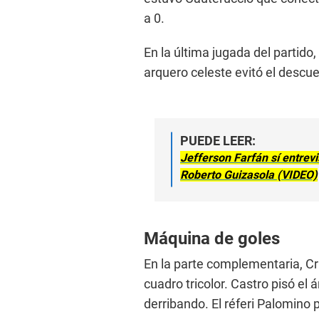
a 0.
En la última jugada del partid
arquero celeste evitó el descuen
PUEDE LEER:
Jefferson Farfán sí entrev
Roberto Guizasola (VIDEO)
Máquina de goles
En la parte complementaria, Cri
cuadro tricolor. Castro pisó el 
derribando. El réferi Palomino 