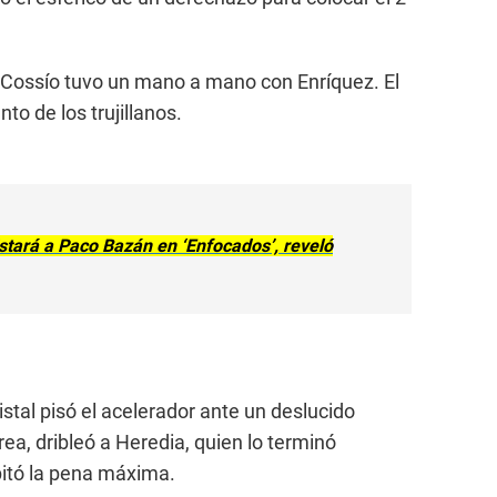
o, Cossío tuvo un mano a mano con Enríquez. El
to de los trujillanos.
istará a Paco Bazán en ‘Enfocados’, reveló
stal pisó el acelerador ante un deslucido
área, dribleó a Heredia, quien lo terminó
pitó la pena máxima.