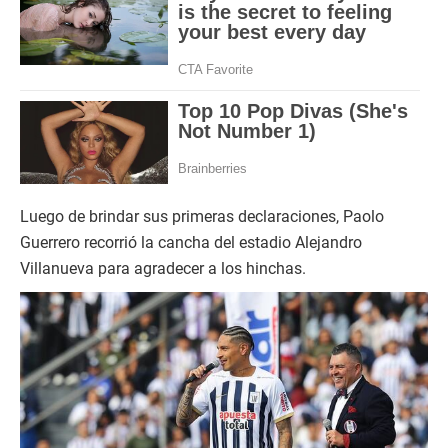
n
u
t
e
s
,
2
7
s
e
c
o
n
d
Luego de brindar sus primeras declaraciones, Paolo
s
Guerrero recorrió la cancha del estadio Alejandro
Villanueva para agradecer a los hinchas.