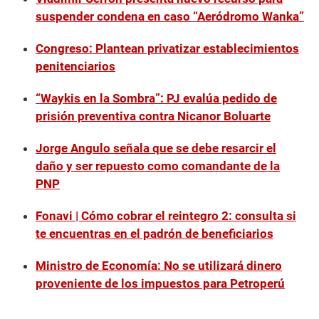
f
suspender condena en caso “Aeródromo Wanka”
3
m
i
Congreso: Plantean privatizar establecimientos
n
u
penitenciarios
t
e
“Waykis en la Sombra”: PJ evalúa pedido de
s
,
prisión preventiva contra Nicanor Boluarte
5
7
s
Jorge Angulo señala que se debe resarcir el
e
daño y ser repuesto como comandante de la
c
o
PNP
n
d
s
Fonavi | Cómo cobrar el reintegro 2: consulta si
te encuentras en el padrón de beneficiarios
Ministro de Economía: No se utilizará dinero
proveniente de los impuestos para Petroperú