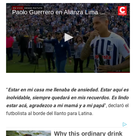
Paolo Guerrero en Alianza Lima a estadio lleno
0
s
e
c
“
Estar en mi casa me llenaba de ansiedad. Estar aquí es
o
inolvidable, siempre quedará en mis recuerdos. Es lindo
n
d
estar acá, agradezco a mi mamá y a mi papá
”, declaró el
s
futbolista al borde del llanto para Latina.
o
f
5
m
i