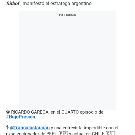
fútbol
”, manifestó el estratega argentino.
⚽️ RICARDO GARECA, en el CUARTO episodio de
#BajoPresión
.
@francolostaunau
🎙️
y una entrevista imperdible con el
exseleccionador de PERÚ 🇵🇪 y actual de CHILE 🇨🇱