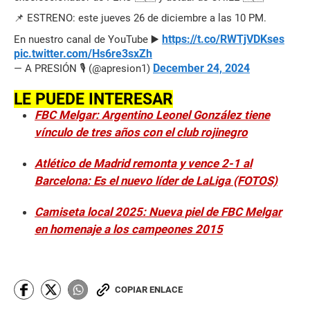
📌 ESTRENO: este jueves 26 de diciembre a las 10 PM.
https://t.co/RWTjVDKses
En nuestro canal de YouTube ▶️
pic.twitter.com/Hs6re3sxZh
December 24, 2024
— A PRESIÓN 🎙️ (@apresion1)
LE PUEDE INTERESAR
FBC Melgar: Argentino Leonel González tiene
vínculo de tres años con el club rojinegro
Atlético de Madrid remonta y vence 2-1 al
Barcelona: Es el nuevo líder de LaLiga (FOTOS)
Camiseta local 2025: Nueva piel de FBC Melgar
en homenaje a los campeones 2015
COPIAR ENLACE