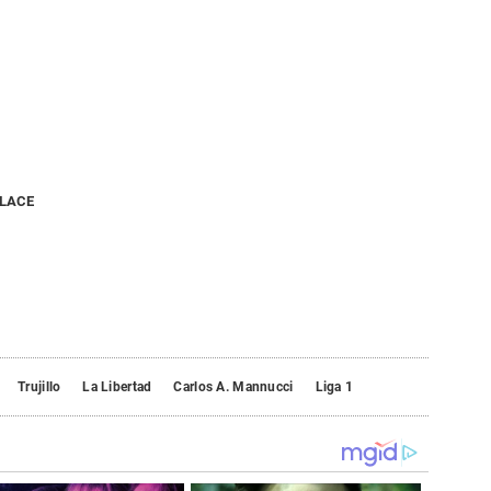
NLACE
Trujillo
La Libertad
Carlos A. Mannucci
Liga 1