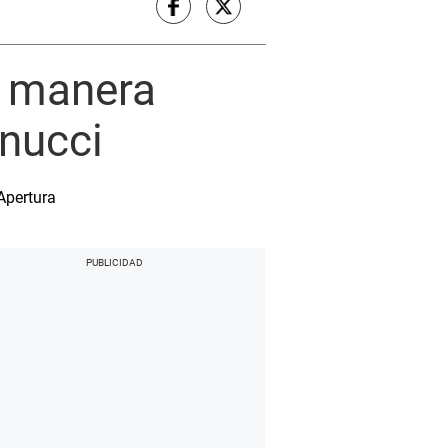
e manera
nnucci
Apertura