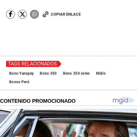
o
n
d
COPIAR ENLACE
s
o
f
0
s
e
c
o
n
d
TAGS RELACIONADOS
s
Bono Yanapay
Bono 350
Bono 350 soles
Midis
Bonos Perú