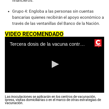
financieros.
Grupo 4: Engloba a las personas sin cuentas
bancarias quienes recibirán el apoyo económico a
través de las ventanillas del Banco de la Nación.
VIDEO RECOMENDADO
Tercera dosis de la vacuna contra la COVID-19: así será el protocolo de vacunación para mayores de 60 años
0
Las inoculaciones se aplicarán en los centros de vacunación,
s
Ipress, visitas domiciliarias o en el marco de otras estrategias de
e
vacunación.
c