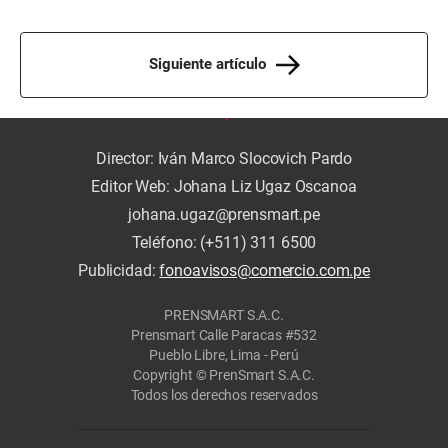
Siguiente artículo
Director: Iván Marco Slocovich Pardo
Editor Web: Johana Liz Ugaz Oscanoa
johana.ugaz@prensmart.pe
Teléfono: (+511) 311 6500
Publicidad:
fonoavisos@comercio.com.pe
PRENSMART S.A.C.
Prensmart Calle Paracas #532
Pueblo Libre, Lima - Perú
Copyright © PrenSmart S.A.C.
Todos los derechos reservados