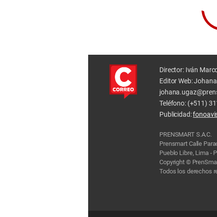
Director: Iván Marc
Editor Web: Johana
johana.ugaz@pren
Teléfono: (+511) 3
Publicidad:
fonoav
PRENSMART S.A.C.
Prensmart Calle Par
Pueblo Libre, Lima - 
Copyright © PrenSmar
Todos los derechos 