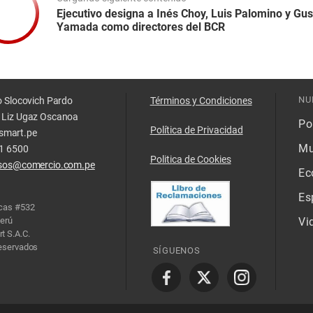
Ejecutivo designa a Inés Choy, Luis Palomino y Gu
Yamada como directores del BCR
NU
o Slocovich Pardo
Términos y Condiciones
 Liz Ugaz Oscanoa
Pol
Política de Privacidad
smart.pe
Mu
11 6500
Politica de Cookies
isos@comercio.com.pe
Ec
Es
acas #532
Perú
Vi
t S.A.C.
reservados
SÍGUENOS