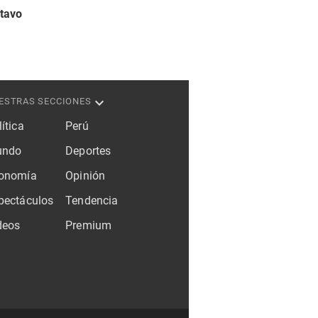
stavo
ESTRAS SECCIONES
ítica
Perú
ndo
Deportes
onomía
Opinión
pectáculos
Tendencia
deos
Premium