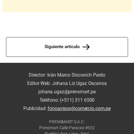
Siguiente artículo
Director: Iván Marco Slocovich Pardo
Editor Web: Johana Liz Ugaz Oscanoa
johana.ugaz@prensmart.pe
Teléfono: (+511) 311 6500
Publicidad:
fonoavisos@comercio.com.pe
PRENSMART S.A.C.
Prensmart Calle Paracas #532
Pueblo Libre, Lima - Perú