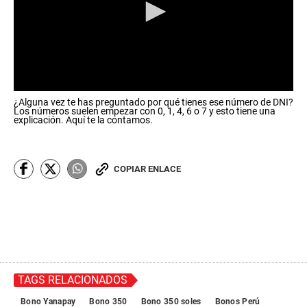
0
¿Alguna vez te has preguntado por qué tienes ese número de DNI?
s
Los números suelen empezar con 0, 1, 4, 6 o 7 y esto tiene una
e
explicación. Aquí te la contamos.
c
o
n
d
COPIAR ENLACE
s
o
f
0
s
e
c
o
n
d
TAGS RELACIONADOS
s
Bono Yanapay
Bono 350
Bono 350 soles
Bonos Perú