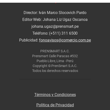
Director: Iván Marco Slocovich Pardo
Editor Web: Johana Liz Ugaz Oscanoa
johana.ugaz@prensmart.pe
Teléfono: (+511) 311 6500
Publicidad:
fonoavisos@comercio.com.pe
PRENSMART S.A.C.
Prensmart Calle Paracas #532
Pueblo Libre, Lima - Perú
Copyright © PrenSmart S.A.C.
Todos los derechos reservados
Términos y Condiciones
Política de Privacidad