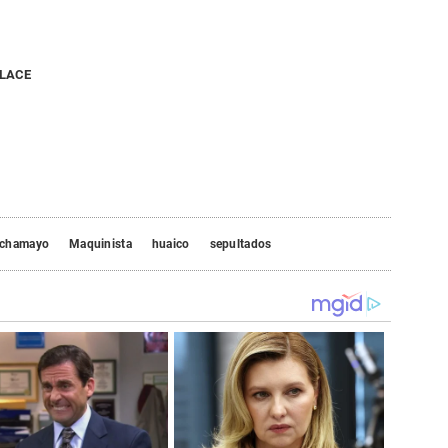
NLACE
chamayo
Maquinista
huaico
sepultados