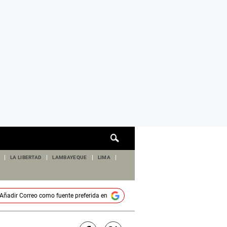
Cuadro
de
búsqueda
LA LIBERTAD
LAMBAYEQUE
LIMA
Añadir
Correo
como fuente preferida en