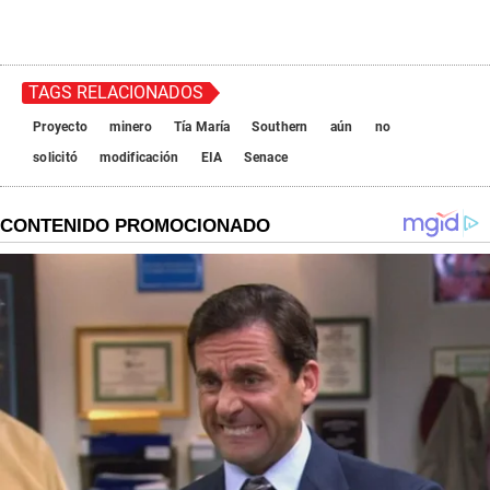
TAGS RELACIONADOS
Proyecto
minero
Tía María
Southern
aún
no
solicitó
modificación
EIA
Senace