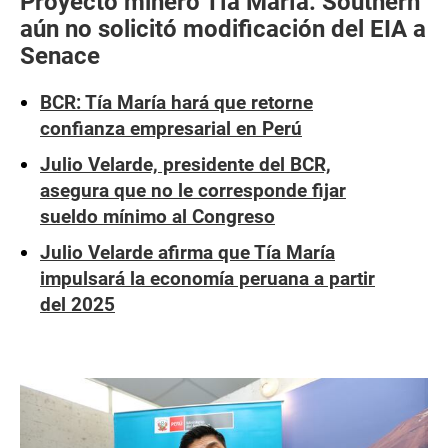
Proyecto minero Tía María: Southern
aún no solicitó modificación del EIA a
Senace
BCR: Tía María hará que retorne
confianza empresarial en Perú
Julio Velarde, presidente del BCR,
asegura que no le corresponde fijar
sueldo mínimo al Congreso
Julio Velarde afirma que Tía María
impulsará la economía peruana a partir
del 2025