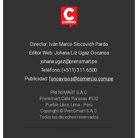
Director: Iván Marco Slocovich Pardo
Editor Web: Johana Liz Ugaz Oscanoa
johana.ugaz@prensmart.pe
Teléfono: (+511) 311 6500
Publicidad:
fonoavisos@comercio.com.pe
PRENSMART S.A.C.
Prensmart Calle Paracas #532
Pueblo Libre, Lima - Perú
Copyright © PrenSmart S.A.C.
Todos los derechos reservados
Privacy Manager