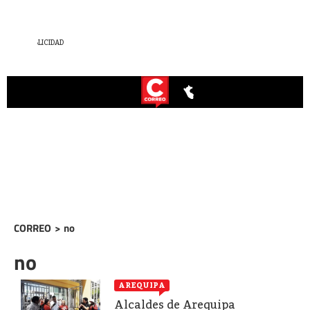
CORREO
>
no
no
AREQUIPA
Alcaldes de Arequipa