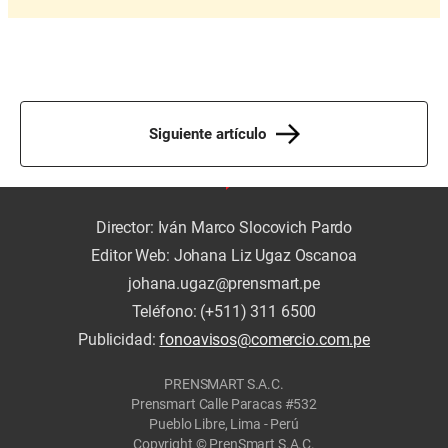
Siguiente artículo
Director: Iván Marco Slocovich Pardo
Editor Web: Johana Liz Ugaz Oscanoa
johana.ugaz@prensmart.pe
Teléfono: (+511) 311 6500
Publicidad:
fonoavisos@comercio.com.pe
PRENSMART S.A.C.
Prensmart Calle Paracas #532
Pueblo Libre, Lima - Perú
Copyright © PrenSmart S.A.C.