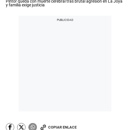
Pintor queda con muerte cerebral tras brutal agresión en La Joya
s
y familia exige justicia
e
c
o
n
d
s
o
f
5
m
i
n
u
t
e
s
,
5
6
s
e
c
o
n
d
s
COPIAR ENLACE