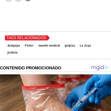
TAGS RELACIONADOS
Arequipa
Pintor
muerte cerebral
golpiza
La Joya
justicia