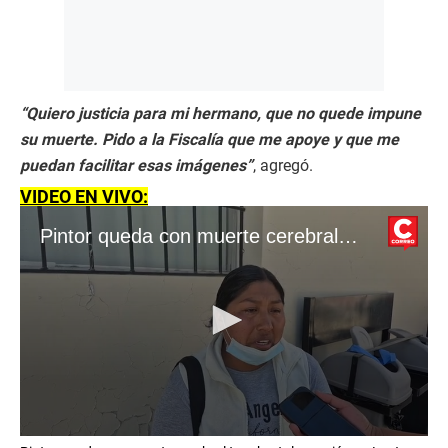
“Quiero justicia para mi hermano, que no quede impune
su muerte. Pido a la Fiscalía que me apoye y que me
puedan facilitar esas imágenes”
, agregó.
VIDEO EN VIVO:
Pintor queda con muerte cerebral tras brutal agresión en La Joya y familia exige justicia
0