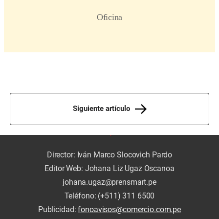
Siguiente artículo
Director: Iván Marco Slocovich Pardo
Editor Web: Johana Liz Ugaz Oscanoa
johana.ugaz@prensmart.pe
Teléfono: (+511) 311 6500
Publicidad:
fonoavisos@comercio.com.pe