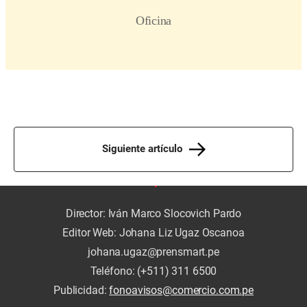
Siguiente artículo
Director: Iván Marco Slocovich Pardo
Editor Web: Johana Liz Ugaz Oscanoa
johana.ugaz@prensmart.pe
Teléfono: (+511) 311 6500
Publicidad:
fonoavisos@comercio.com.pe