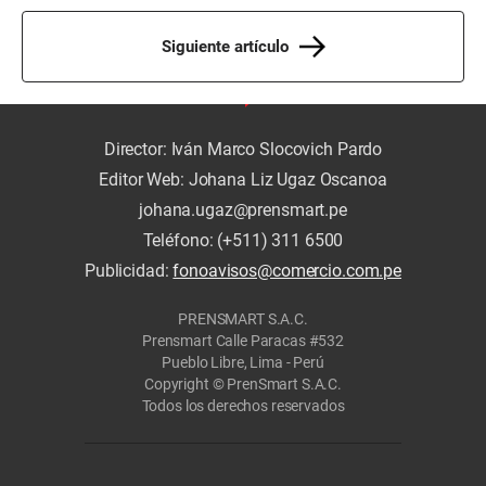
Siguiente artículo
Director: Iván Marco Slocovich Pardo
Editor Web: Johana Liz Ugaz Oscanoa
johana.ugaz@prensmart.pe
Teléfono: (+511) 311 6500
Publicidad:
fonoavisos@comercio.com.pe
PRENSMART S.A.C.
Prensmart Calle Paracas #532
Pueblo Libre, Lima - Perú
Copyright © PrenSmart S.A.C.
Todos los derechos reservados