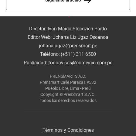
Siguiente artículo
Director: Iván Marco Slocovich Pardo
Editor Web: Johana Liz Ugaz Oscanoa
johana.ugaz@prensmart.pe
Teléfono: (+511) 311 6500
Publicidad:
fonoavisos@comercio.com.pe
PRENSMART S.A.C.
Prensmart Calle Paracas #532
Pueblo Libre, Lima - Perú
Copyright © PrenSmart S.A.C.
Todos los derechos reservados
Términos y Condiciones