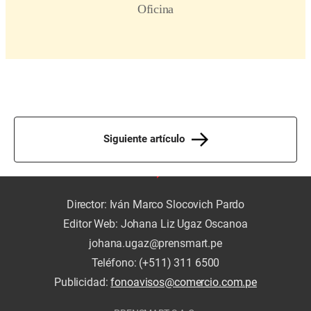
Siguiente artículo
Director: Iván Marco Slocovich Pardo
Editor Web: Johana Liz Ugaz Oscanoa
johana.ugaz@prensmart.pe
Teléfono: (+511) 311 6500
Publicidad:
fonoavisos@comercio.com.pe