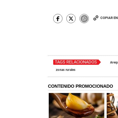
COPIAR E
TAGS RELACIONADOS
Areq
zonas rurales