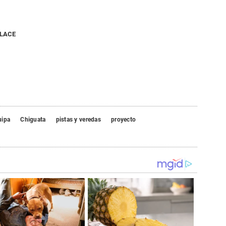
NLACE
uipa
Chiguata
pistas y veredas
proyecto