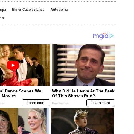
uipa
Elmer Cáceres Llica
Autodema
do