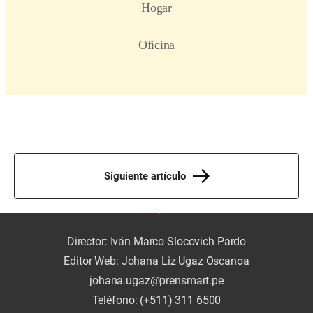
Siguiente artículo
Director: Iván Marco Slocovich Pardo
Editor Web: Johana Liz Ugaz Oscanoa
johana.ugaz@prensmart.pe
Teléfono: (+511) 311 6500