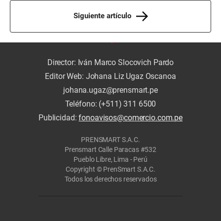
Siguiente artículo
Director: Iván Marco Slocovich Pardo
Editor Web: Johana Liz Ugaz Oscanoa
johana.ugaz@prensmart.pe
Teléfono: (+511) 311 6500
Publicidad:
fonoavisos@comercio.com.pe
PRENSMART S.A.C.
Prensmart Calle Paracas #532
Pueblo Libre, Lima - Perú
Copyright © PrenSmart S.A.C.
Todos los derechos reservados