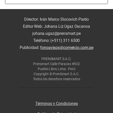
Director: Iván Marco Slocovich Pardo
Editor Web: Johana Liz Ugaz Oscanoa
johana.ugaz@prensmart.pe
Teléfono: (+511) 311 6500
Publicidad:
fonoavisos@comercio.com.pe
PRENSMART S.A.C.
Prensmart Calle Paracas #532
Pueblo Libre, Lima - Perú
Copyright © PrenSmart S.A.C.
Todos los derechos reservados
Términos y Condiciones