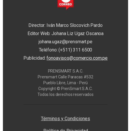
Director: Iván Marco Slocovich Pardo
Editor Web: Johana Liz Ugaz Oscanoa
johana.ugaz@prensmart.pe
Teléfono: (+511) 311 6500
Publicidad:
fonoavisos@comercio.com.pe
PRENSMART S.A.C.
Prensmart Calle Paracas #532
Pueblo Libre, Lima - Perú
Copyright © PrenSmart S.A.C.
Todos los derechos reservados
Privacy Manager
Términos y Condiciones
Política de Privacidad