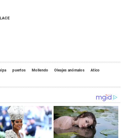
NLACE
uipa
puertos
Mollendo
Oleajes anómalos
Atico