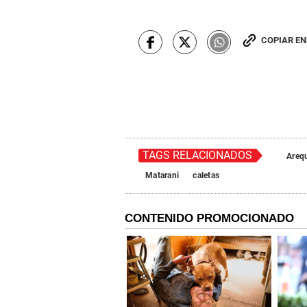
COPIAR E
TAGS RELACIONADOS
Areq
Matarani
caletas