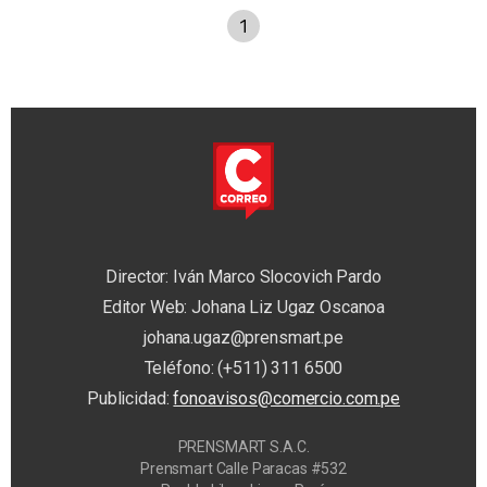
1
Director: Iván Marco Slocovich Pardo
Editor Web: Johana Liz Ugaz Oscanoa
johana.ugaz@prensmart.pe
Teléfono: (+511) 311 6500
Publicidad:
fonoavisos@comercio.com.pe
PRENSMART S.A.C.
Prensmart Calle Paracas #532