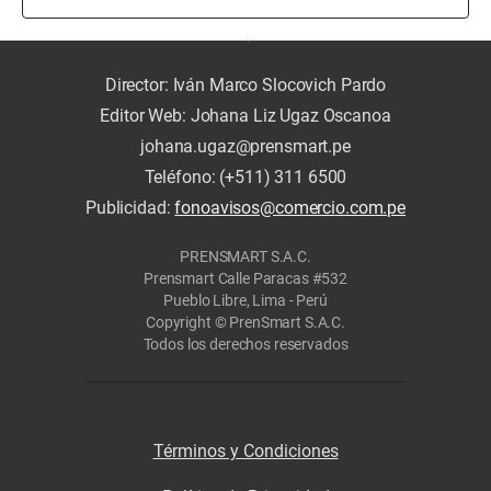
Director: Iván Marco Slocovich Pardo
Editor Web: Johana Liz Ugaz Oscanoa
johana.ugaz@prensmart.pe
Teléfono: (+511) 311 6500
Publicidad:
fonoavisos@comercio.com.pe
PRENSMART S.A.C.
Prensmart Calle Paracas #532
Pueblo Libre, Lima - Perú
Copyright © PrenSmart S.A.C.
Todos los derechos reservados
Términos y Condiciones