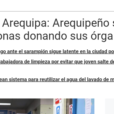
Arequipa: Arequipeño s
sonas donando sus órg
sgo ante el sarampión sigue latente en la ciudad po
abajadora de limpieza por evitar que joven salte d
ean sistema para reutilizar el agua del lavado de 