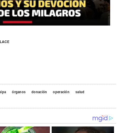
NLACE
uipa
órganos
donación
operación
salud