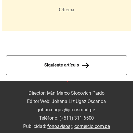
Siguiente artículo
Director: Iván Marco Slocovich Pardo
Editor Web: Johana Liz Ugaz Oscanoa
johana.ugaz@prensmart.pe
Teléfono: (+511) 311 6500
Publicidad:
fonoavisos@comercio.com.pe