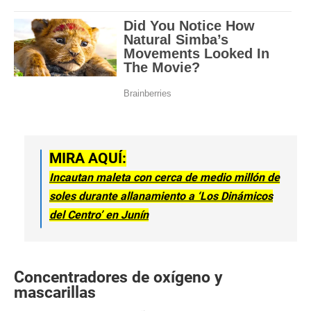
MIRA AQUÍ:
Incautan maleta con cerca de medio millón de
soles durante allanamiento a ‘Los Dinámicos
del Centro’ en Junín
Concentradores de oxígeno y
mascarillas