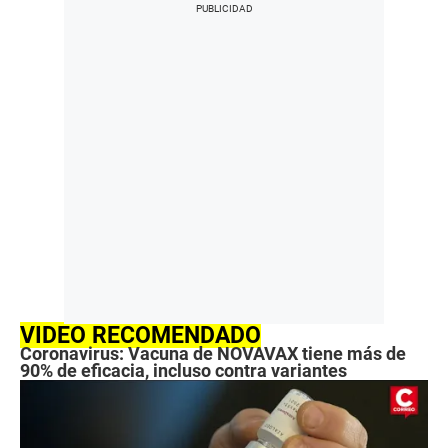
VIDEO RECOMENDADO
Coronavirus: Vacuna de NOVAVAX tiene más de
90% de eficacia, incluso contra variantes