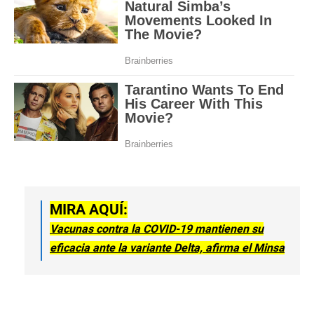
MIRA AQUÍ:
Vacunas contra la COVID-19 mantienen su
eficacia ante la variante Delta, afirma el Minsa