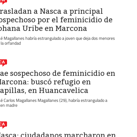
rasladan a Nasca a principal
ospechoso por el feminicidio de
ohana Uribe en Marcona
sé Magallanes habría estrangulado a joven que deja dos menores
 la orfandad
CA
ae sospechoso de feminicidio en
arcona: buscó refugio en
apillas, en Huancavelica
sé Carlos Magallanes Magallanes (29), habría estrangulado a
ven madre
CA
asca: ciudadanos marcharon en