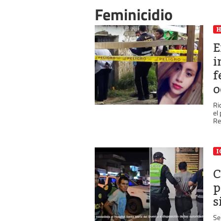
Feminicidio
E
i
f
o
Ri
el
Rec
I
C
p
s
Se