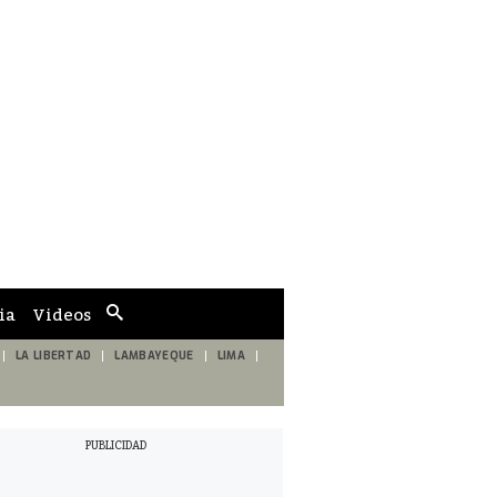
ia
Videos
Cuadro
de
búsqueda
LA LIBERTAD
LAMBAYEQUE
LIMA