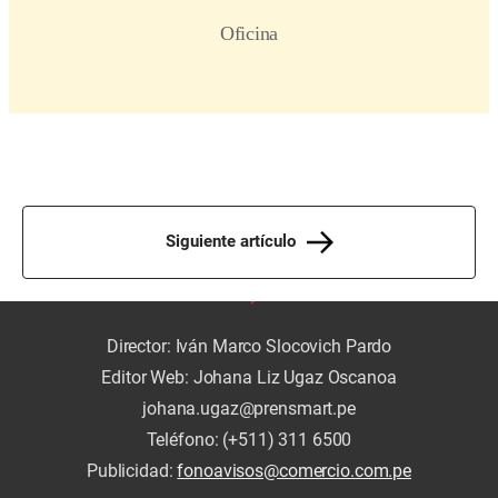
Siguiente artículo
Director: Iván Marco Slocovich Pardo
Editor Web: Johana Liz Ugaz Oscanoa
johana.ugaz@prensmart.pe
Teléfono: (+511) 311 6500
Publicidad:
fonoavisos@comercio.com.pe