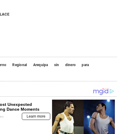
NLACE
erno
Regional
Arequipa
sin
dinero
para