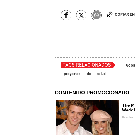
COPIAR E
TAGS RELACIONADOS
Gobi
proyectos
de
salud