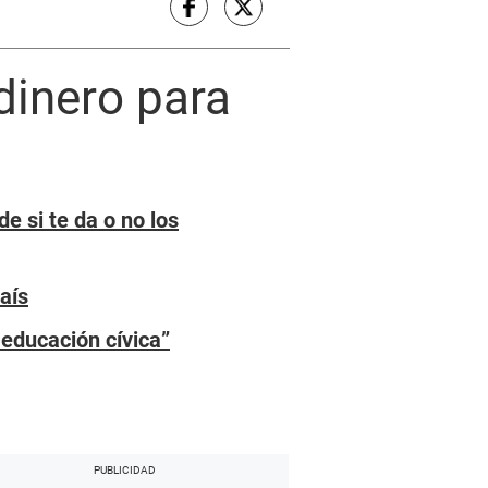
dinero para
e si te da o no los
aís
 educación cívica”