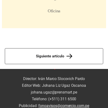
Siguiente artículo
Director: Iván Marco Slocovich Pardo
Editor Web: Johana Liz Ugaz Oscanoa
johana.ugaz@prensmart.pe
Teléfono: (+511) 311 6500
Publicidad:
fonoavisos@comercio.com.pe