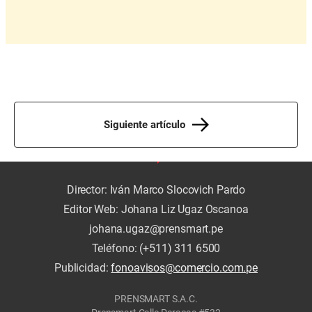
Siguiente artículo
Director: Iván Marco Slocovich Pardo
Editor Web: Johana Liz Ugaz Oscanoa
johana.ugaz@prensmart.pe
Teléfono: (+511) 311 6500
Publicidad:
fonoavisos@comercio.com.pe
PRENSMART S.A.C.