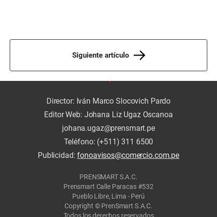
Siguiente artículo
Director: Iván Marco Slocovich Pardo
Editor Web: Johana Liz Ugaz Oscanoa
johana.ugaz@prensmart.pe
Teléfono: (+511) 311 6500
Publicidad:
fonoavisos@comercio.com.pe
PRENSMART S.A.C.
Prensmart Calle Paracas #532
Pueblo Libre, Lima - Perú
Copyright © PrenSmart S.A.C.
Todos los derechos reservados