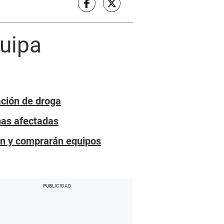
quipa
ación de droga
onas afectadas
ón y comprarán equipos