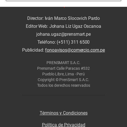
Director: Iván Marco Slocovich Pardo
Editor Web: Johana Liz Ugaz Oscanoa
johana.ugaz@prensmart.pe
Teléfono: (+511) 311 6500
Publicidad:
fonoavisos@comercio.com.pe
PRENSMART S.A.C.
Prensmart Calle Paracas #532
Pueblo Libre, Lima - Perú
Copyright © PrenSmart S.A.C.
Todos los derechos reservados
Términos y Condiciones
Política de Privacidad