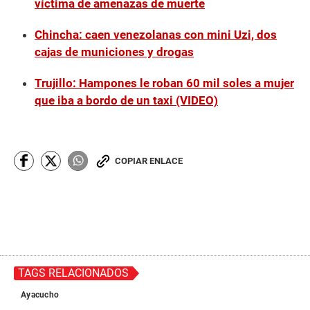
víctima de amenazas de muerte
e
,
4
Chincha: caen venezolanas con mini Uzi, dos
2
cajas de municiones y drogas
s
e
c
Trujillo: Hampones le roban 60 mil soles a mujer
o
n
que iba a bordo de un taxi (VIDEO)
d
s
COPIAR ENLACE
TAGS RELACIONADOS
Ayacucho