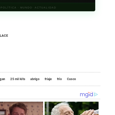
· POLÍTICA · MUNDO· ACTUALIDAD
NLACE
egan
25 mil kits
abrigo
friaje
frío
Cusco