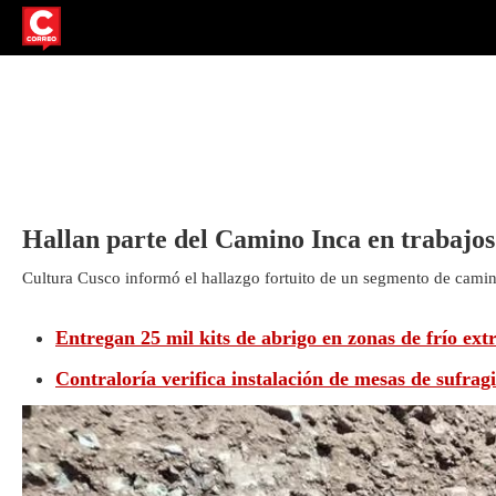
Hallan parte del Camino Inca en trabajo
Cultura Cusco informó el hallazgo fortuito de un segmento de camino
Entregan 25 mil kits de abrigo en zonas de frío ex
Contraloría verifica instalación de mesas de sufrag