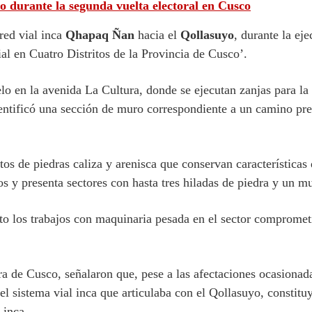
io durante la segunda vuelta electoral en Cusco
red vial inca
Qhapaq Ñan
hacia el
Qollasuyo
, durante la ej
l en Cuatro Distritos de la Provincia de Cusco’.
lo en la avenida La Cultura, donde se ejecutan zanjas para la
ntificó una sección de muro correspondiente a un camino preh
s de piedras caliza y arenisca que conservan características d
 y presenta sectores con hasta tres hiladas de piedra y un mu
to los trabajos con maquinaria pesada en el sector comprome
ra de Cusco, señalaron que, pese a las afectaciones ocasiona
del sistema vial inca que articulaba con el Qollasuyo, constit
 inca.