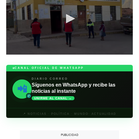
0
s
e
CANAL OFICIAL DE WHATSAPP
c
o
DIARIO CORREO
n
Síguenos en WhatsApp y recibe las
📲
d
noticias al instante
s
o
✓
UNIRME AL CANAL →
f
2
m
📍 NOTICIAS · POLÍTICA · MUNDO· ACTUALIDAD
i
n
u
t
e