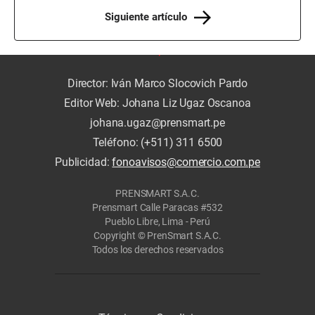
Siguiente artículo
Director: Iván Marco Slocovich Pardo
Editor Web: Johana Liz Ugaz Oscanoa
johana.ugaz@prensmart.pe
Teléfono: (+511) 311 6500
Publicidad:
fonoavisos@comercio.com.pe
PRENSMART S.A.C.
Prensmart Calle Paracas #532
Pueblo Libre, Lima - Perú
Copyright © PrenSmart S.A.C.
Todos los derechos reservados