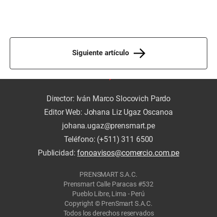
Siguiente artículo
Director: Iván Marco Slocovich Pardo
Editor Web: Johana Liz Ugaz Oscanoa
johana.ugaz@prensmart.pe
Teléfono: (+511) 311 6500
Publicidad:
fonoavisos@comercio.com.pe
PRENSMART S.A.C.
Prensmart Calle Paracas #532
Pueblo Libre, Lima - Perú
Copyright © PrenSmart S.A.C.
Todos los derechos reservados